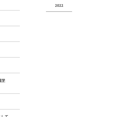
2022
械学
として